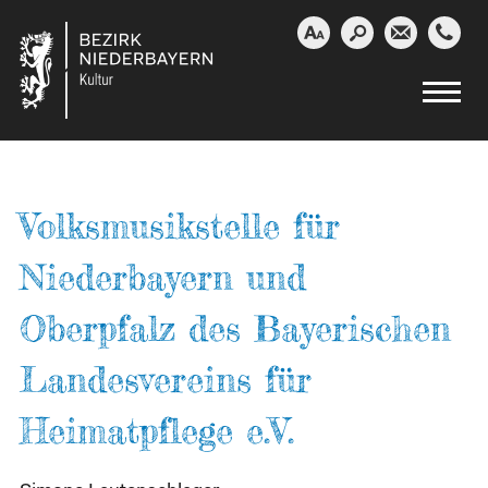




Volksmusikstelle für
Niederbayern und
Oberpfalz des Bayerischen
Landesvereins für
Heimatpflege e.V.