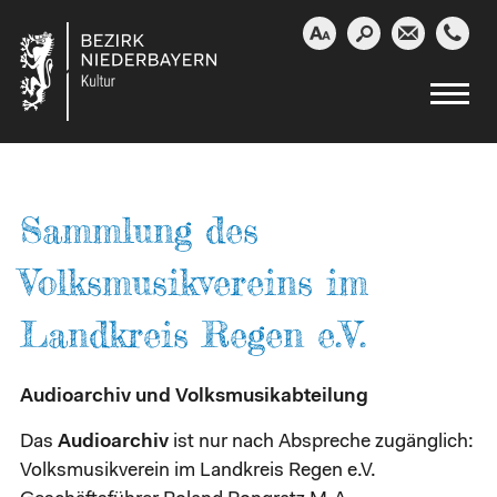




Sammlung des
Volksmusikvereins im
Landkreis Regen e.V.
Audioarchiv und Volksmusikabteilung
Das
Audioarchiv
ist nur nach Abspreche zugänglich:
Volksmusikverein im Landkreis Regen e.V.