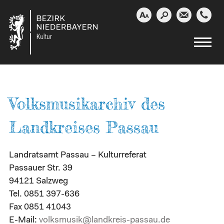




Volksmusikarchiv des
Landkreises Passau
Landratsamt Passau – Kulturreferat
Passauer Str. 39
94121 Salzweg
Tel. 0851 397-636
Fax 0851 41043
E-Mail:
volksmusik@landkreis-passau.de