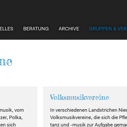
ELLES
BERATUNG
ARCHIVE
GRUPPEN & VER
ne
Volksmusikvereine
smusik, vom
In verschiedenen Landstrichen Nie
zer, Polka,
Volksmusikvereine, die sich die Pfle
len sich
tanz und -musik zur Aufgabe gema