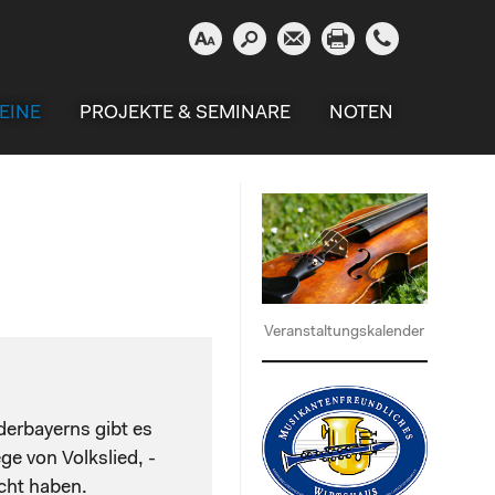





EINE
PROJEKTE & SEMINARE
NOTEN
Veranstaltungskalender
derbayerns gibt es
ge von Volkslied, -
cht haben.