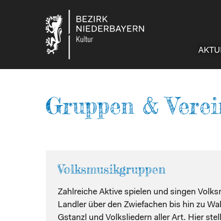
AKTU
Gruppen & Verei
Volksmusikgruppen
Zahlreiche Aktive spielen und singen Volk
Landler über den Zwiefachen bis hin zu Wal
Gstanzl und Volksliedern aller Art. Hier stel