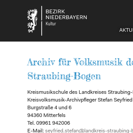
AKTU
Archiv für Volksmusik d
Straubing-Bogen
Kreismusikschule des Landkreises Straubing
Kreisvolksmusik-Archivpfleger Stefan Seyfried
Burgstraße 4 und 6
94360 Mitterfels
Tel. 09961 942006
E-Mail:
seyfried.stefan@landkreis-straubing