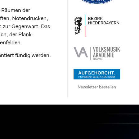
n Räumen der
iften, Notendrucken,
is zur Gegenwart. Das
ch, der Plank-
senfelden.
entiert fündig werden.
Newsletter bestellen
N