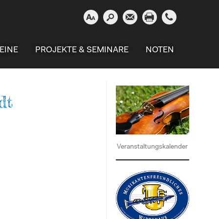





EINE
PROJEKTE & SEMINARE
NOTEN
dt
Veranstaltungskalender