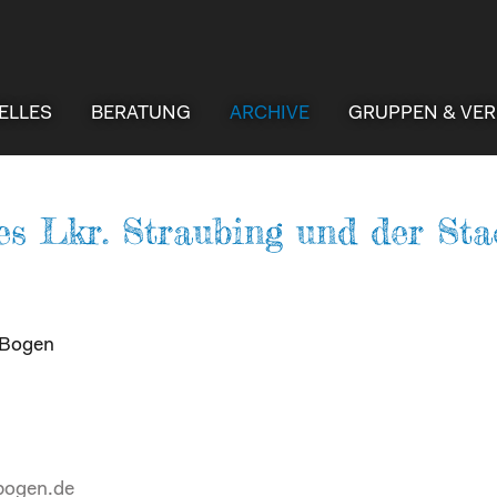
ELLES
BERATUNG
ARCHIVE
GRUPPEN & VER
es Lkr. Straubing und der Sta
-Bogen
-bogen.de