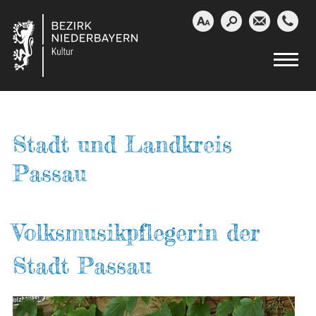




Stadt und Landkreis
Passau
Volksmusikpflegerin der
Stadt Passau