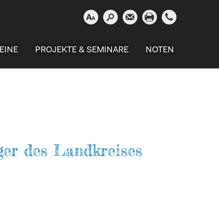





EINE
PROJEKTE & SEMINARE
NOTEN
ger des Landkreises