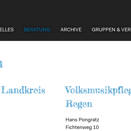
ELLES
BERATUNG
ARCHIVE
GRUPPEN & VER
n
m Landkreis
Volksmusikpfle
Regen
Hans Pongratz
Fichtenweg 10