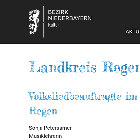
AKTU
Landkreis Rege
Volksliedbeauftragte i
Regen
Sonja Petersamer
Musiklehrerin