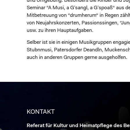
und Umgebung. Besonders die Kinder und Ju
Seminar “A Musi, a G’sangl, a G’spoaß“ aus de
Mitbetreuung von “drumherum“ in Regen zähl
von Neujahrskonzerten, Passionssingen, “Jun
usw. zu ihren Hauptaufgaben.
Selber ist sie in einigen Musikgruppen engagi
Stubnmusi, Patersdorfer Deandln, Muckensch
auch in anderen Gruppen gerne ausgeholfen.
KONTAKT
Referat für Kultur und Heimatpflege des B